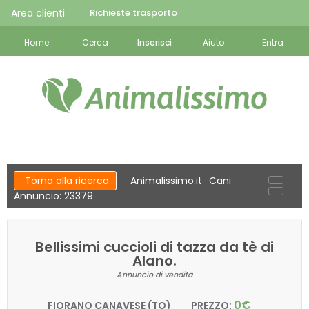
Area clienti
Richieste trasporto
Home
Cerca
Inserisci
Aiuto
Entra
Torna alla ricerca
Animalissimo.it
Cani
Annuncio: 23379
Bellissimi cuccioli di tazza da tè di
Alano.
Annuncio di vendita
0€
FIORANO CANAVESE (TO)
PREZZO: