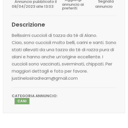
Annuncio pubblicato il
Segnala
annuncio ai
08/04/2023 alle 13:03
annuncio
preferiti
Descrizione
Bellissimi cuccioli di tazza da tè di Alano.
Ciao, sono cuccioli molto belli, carini e santi. Sono
stati allevati da una tazza da tè di razza pura di
alani e hanno anche un’origine eccellente. I
cuccioli sono vaccinati, sverminati, chippati. Per
maggiori dettagli e foto per favore.
justinelosiradream@gmail.com
CATEGORIA ANNUNCIO:
CANI