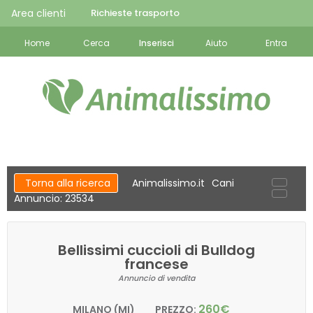
Area clienti
Richieste trasporto
Home
Cerca
Inserisci
Aiuto
Entra
Torna alla ricerca
Animalissimo.it
Cani
Annuncio: 23534
Bellissimi cuccioli di Bulldog
francese
Annuncio di vendita
260€
MILANO (MI)
PREZZO: