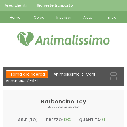
Area clienti
Richieste trasporto
Home
Cerca
Inserisci
Aiuto
Entra
Torna alla ricerca
Animalissimo.it
Cani
Annuncio: 77671
Barboncino Toy
Annuncio di vendita
0€
0
АЉЕ (TO)
PREZZO:
QUANTITÀ: