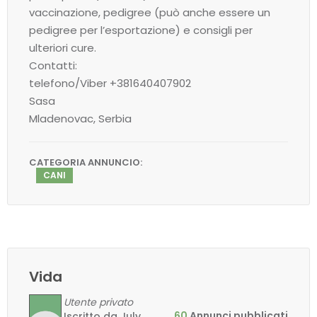
vaccinazione, pedigree (può anche essere un
pedigree per l’esportazione) e consigli per
ulteriori cure.
Contatti:
telefono/Viber +381640407902
Sasa
Mladenovac, Serbia
CATEGORIA ANNUNCIO:
CANI
Vida
Utente privato
60
Annunci pubblicati
Iscritto da July