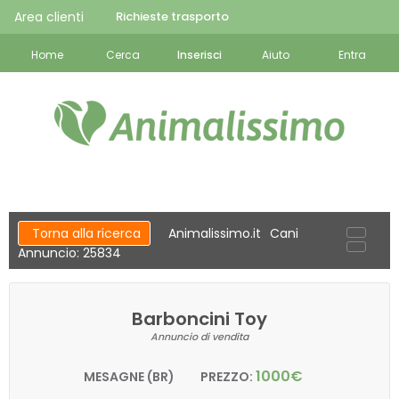
Area clienti
Richieste trasporto
Home
Cerca
Inserisci
Aiuto
Entra
Torna alla ricerca
Animalissimo.it
Cani
Annuncio: 25834
Barboncini Toy
Annuncio di vendita
1000€
MESAGNE (BR)
PREZZO: