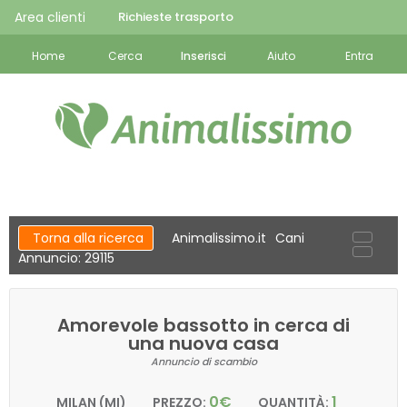
Area clienti
Richieste trasporto
Home
Cerca
Inserisci
Aiuto
Entra
Torna alla ricerca
Animalissimo.it
Cani
Annuncio: 29115
Amorevole bassotto in cerca di
una nuova casa
Annuncio di scambio
0€
1
MILAN (MI)
PREZZO:
QUANTITÀ: