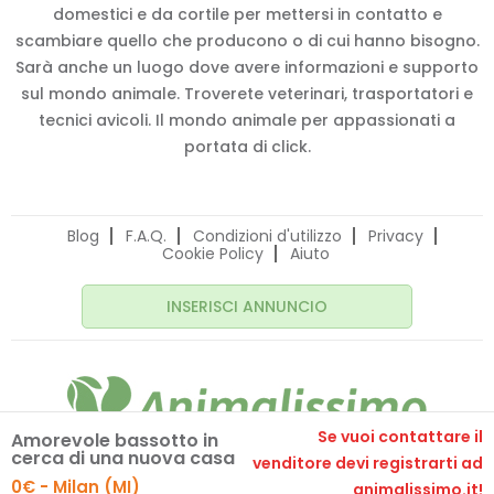
domestici e da cortile per mettersi in contatto e
scambiare quello che producono o di cui hanno bisogno.
Sarà anche un luogo dove avere informazioni e supporto
sul mondo animale. Troverete veterinari, trasportatori e
tecnici avicoli. Il mondo animale per appassionati a
portata di click.
Blog
F.A.Q.
Condizioni d'utilizzo
Privacy
Cookie Policy
Aiuto
INSERISCI ANNUNCIO
Se vuoi contattare il
Amorevole bassotto in
cerca di una nuova casa
© 2020 Animalissimo.it - P.IVA 04582550275
venditore devi registrarti ad
Made with
by
comunicafacile.eu
0€ - Milan (MI)
animalissimo.it!