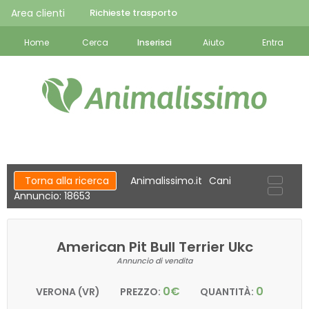
Area clienti
Richieste trasporto
Home
Cerca
Inserisci
Aiuto
Entra
Torna alla ricerca
Animalissimo.it
Cani
Annuncio: 18653
American Pit Bull Terrier Ukc
Annuncio di vendita
0€
0
VERONA (VR)
PREZZO:
QUANTITÀ: