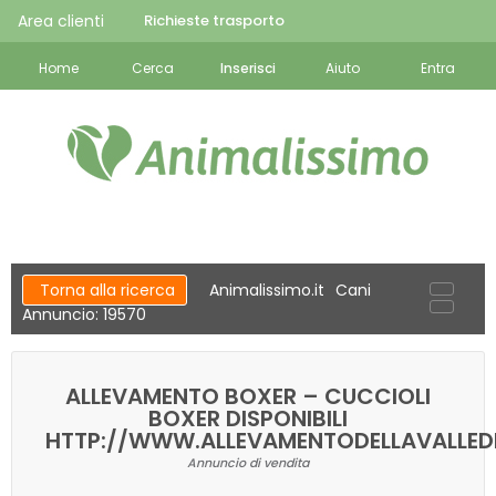
Area clienti
Richieste trasporto
Home
Cerca
Inserisci
Aiuto
Entra
Torna alla ricerca
Animalissimo.it
Cani
Annuncio: 19570
ALLEVAMENTO BOXER – CUCCIOLI
BOXER DISPONIBILI
HTTP://WWW.ALLEVAMENTODELLAVALLEDE
Annuncio di vendita