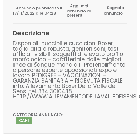
Aggiungi
Annuncio pubblicato il
Segnala
annuncio ai
17/11/2022 alle 04:28
annuncio
preferiti
Descrizione
Disponibili cuccioli e cuccioloni Boxer,
taglia alta e robusta, genitori sani, test
ufficiali visibili. soggetti di elevato profilo
morfologico – caratteriale dalle migliori
linee di sangue mondiali . Preferibilmente
a persone esperte appasionati expo e
lavoro. PEDIGREE – VACCINAZIONI –
GARANZIA SANITARIA – RICEVUTA FISCALE
info. Allevamento Boxer Della Valle dei
Sensi tel. 334 3010438
HTTP.//WWW.ALLEVAMENTODELLAVALLEDEISENSI
CATEGORIA ANNUNCIO:
CANI