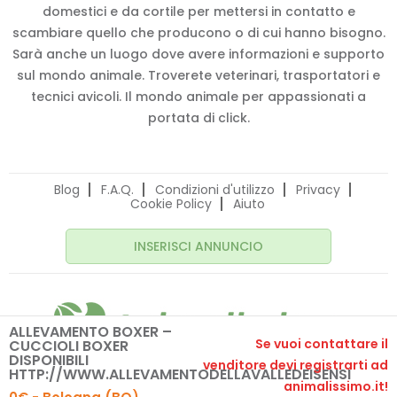
domestici e da cortile per mettersi in contatto e
scambiare quello che producono o di cui hanno bisogno.
Sarà anche un luogo dove avere informazioni e supporto
sul mondo animale. Troverete veterinari, trasportatori e
tecnici avicoli. Il mondo animale per appassionati a
portata di click.
Blog
F.A.Q.
Condizioni d'utilizzo
Privacy
Cookie Policy
Aiuto
INSERISCI ANNUNCIO
ALLEVAMENTO BOXER –
Se vuoi contattare il
CUCCIOLI BOXER
DISPONIBILI
venditore devi registrarti ad
© 2020 Animalissimo.it - P.IVA 04582550275
HTTP://WWW.ALLEVAMENTODELLAVALLEDEISENSI
animalissimo.it!
Made with
by
comunicafacile.eu