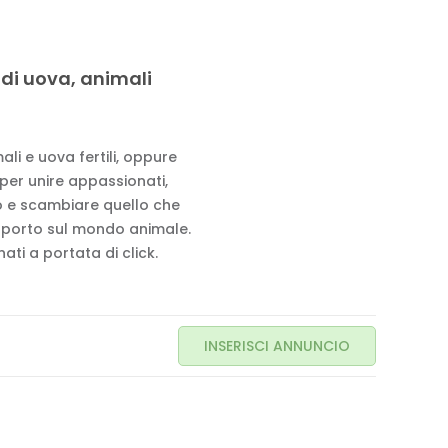
 di uova, animali
li e uova fertili, oppure
 per unire appassionati,
to e scambiare quello che
pporto sul mondo animale.
ati a portata di click.
INSERISCI ANNUNCIO