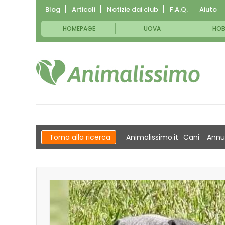
Blog
Articoli
Notizie dai club
F.A.Q.
Aiuto
HOMEPAGE
UOVA
HOB
Torna alla ricerca
Animalissimo.it
Cani
Annu