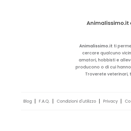
Animalissimo.it 
Animalissimo.it
ti perme
cercare qualcuno vicino
amatori, hobbisti e alle
producono o di cui hanno
Troverete veterinari, 
Blog
F.A.Q.
Condizioni d'utilizzo
Privacy
Co