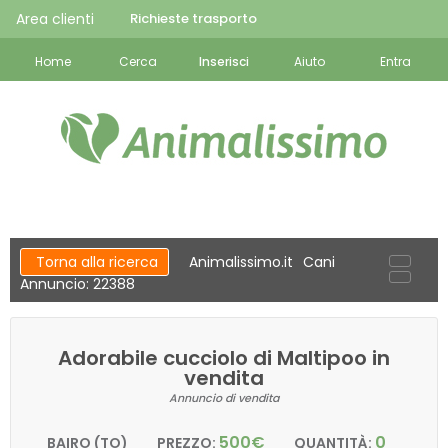
Area clienti
Richieste trasporto
Home
Cerca
Inserisci
Aiuto
Entra
Torna alla ricerca
Animalissimo.it
Cani
Annuncio: 22388
Adorabile cucciolo di Maltipoo in
vendita
Annuncio di vendita
500€
0
BAIRO (TO)
PREZZO:
QUANTITÀ: