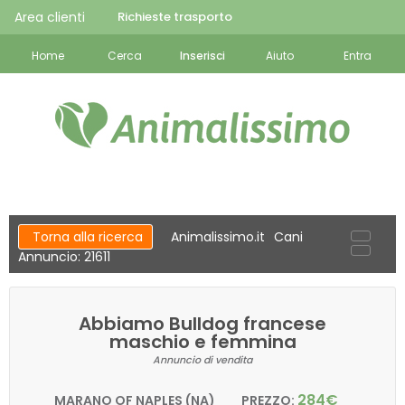
Area clienti
Richieste trasporto
Home
Cerca
Inserisci
Aiuto
Entra
Torna alla ricerca
Animalissimo.it
Cani
Annuncio: 21611
Abbiamo Bulldog francese
maschio e femmina
Annuncio di vendita
284€
MARANO OF NAPLES (NA)
PREZZO: