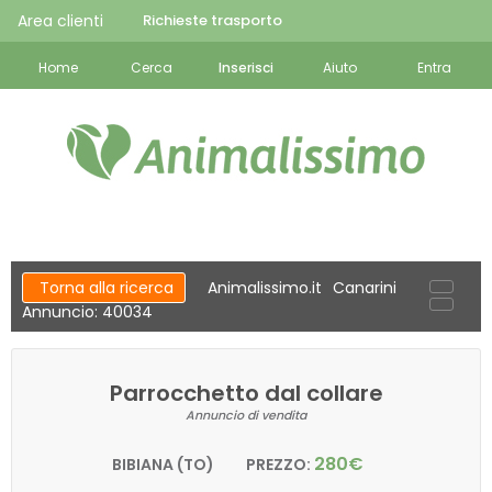
Area clienti
Richieste trasporto
Home
Cerca
Inserisci
Aiuto
Entra
Torna alla ricerca
Animalissimo.it
Canarini
Annuncio: 40034
Parrocchetto dal collare
Annuncio di vendita
280€
BIBIANA (TO)
PREZZO: