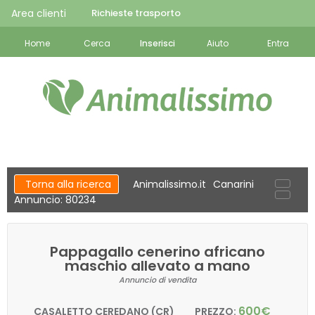
Area clienti
Richieste trasporto
Home
Cerca
Inserisci
Aiuto
Entra
Torna alla ricerca
Animalissimo.it
Canarini
Annuncio: 80234
Pappagallo cenerino africano
maschio allevato a mano
Annuncio di vendita
600€
CASALETTO CEREDANO (CR)
PREZZO: