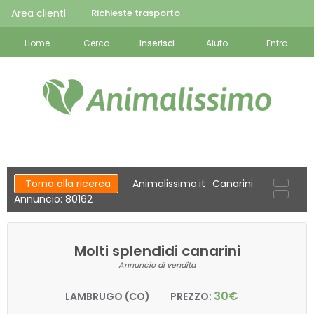
Area clienti
Richieste trasporto
Home
Cerca
Inserisci
Aiuto
Entra
Torna alla ricerca
Animalissimo.it
Canarini
Annuncio: 80162
Molti splendidi canarini
Annuncio di vendita
30€
LAMBRUGO (CO)
PREZZO: