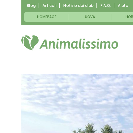
Blog
Articoli
Notizie dai club
F.A.Q.
Aiuto
HOMEPAGE
UOVA
HOB