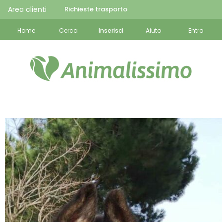
Area clienti
Richieste trasporto
Home
Cerca
Inserisci
Aiuto
Entra