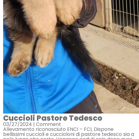
Cuccioli Pastore Tedesco
03/27/2024 |
Comment
Allevamento riconosciuto ENCI – FCI, Dispone
bellissimi cuccioli e cuccioloni di pastore tedesco sia a