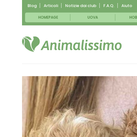
Blog
Articoli
Notizie dai club
F.A.Q.
Aiuto
HOMEPAGE
UOVA
HOB