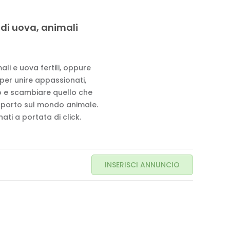
 di uova, animali
li e uova fertili, oppure
 per unire appassionati,
to e scambiare quello che
pporto sul mondo animale.
ati a portata di click.
INSERISCI ANNUNCIO