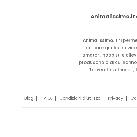
Animalissimo.it 
Animalissimo.it
ti perme
cercare qualcuno vicino
amatori, hobbisti e alle
producono o di cui hanno
Troverete veterinari, 
Blog
F.A.Q.
Condizioni d'utilizzo
Privacy
Co