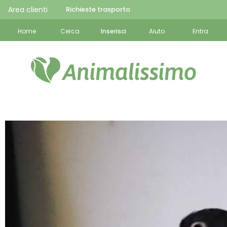
Area clienti
Richieste trasporto
Home
Cerca
Inserisci
Aiuto
Entra