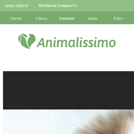
Area clienti
Richieste trasporto
Home
Cerca
Inserisci
Aiuto
Entra