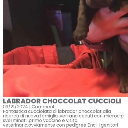
LABRADOR CHOCCOLAT CUCCIOLI
03/21/2024 |
Comment
Fantastica cucciolata di labrador choccolat alla
ricerca di nuova famiglia ,verrano ceduti con microcip
sverminati ,primo vaccino e visita
veterinaria,ovviamente con pedigree Enci .I genitori