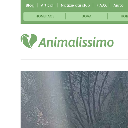
Blog
Articoli
Notizie dai club
F.A.Q.
Aiuto
HOMEPAGE
UOVA
HOB