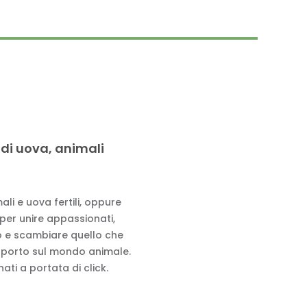
 di uova, animali
li e uova fertili, oppure
 per unire appassionati,
to e scambiare quello che
pporto sul mondo animale.
ati a portata di click.