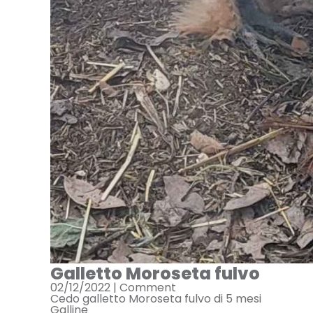
Galletto Moroseta fulvo
02/12/2022 |
Comment
Cedo galletto Moroseta fulvo di 5 mesi
Galline