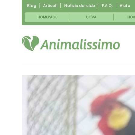
Blog
Articoli
Notizie dai club
F.A.Q.
Aiuto
HOMEPAGE
UOVA
HOB