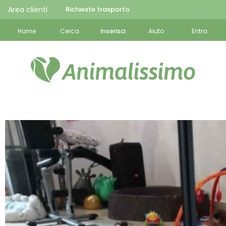
Area clienti
Richieste trasporto
Home
Cerca
Inserisci
Aiuto
Entra