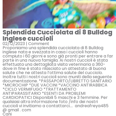
Splendida Cucciolata di 8 Bulldog
Inglese cuccioli
02/12/2023 |
Comment
Proponiamo una splendida cucciolata di 8 Bulldog
inglese nata e svezzata in casa i cuccioli hanno
compiuto i 60 giorni e sono già pronti per entrare a far
parte in una nuova famiglia. Ai nostri cuccioli è stata
effettuata una dettagliata visita veterinaria a 360-
dove in fine è stato rilasciato un attestato di buona
salute che ne attesta l’ottima salute del cucciolo.
Inoltre tutti i nostri cuccioli sono muniti della seguente
documentazione. *PASSAPORTO/LIBRETTO SANITARIO
*MICROCHIP *DUE VACCINI *VACCINO ANTIRABBICA
*CICLO VERMIFUGO *TRATTAMENTO
ANTIPARASSITARIO *ESENTI DA PROBLEMI
CARDIOPATICI Disponibili 5 maschi e 3 femmine. Per
qualsiasi altra informazione foto /info dei nostri
cuccioli vi invitiamo a contattarci…. andreafreya485
@ gmail . com
Cani