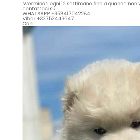
sverminati ogni 12 settimane fino a quando non 
contattaci su
WHATSAPP +358417042284
Viber +33753443647
Cani