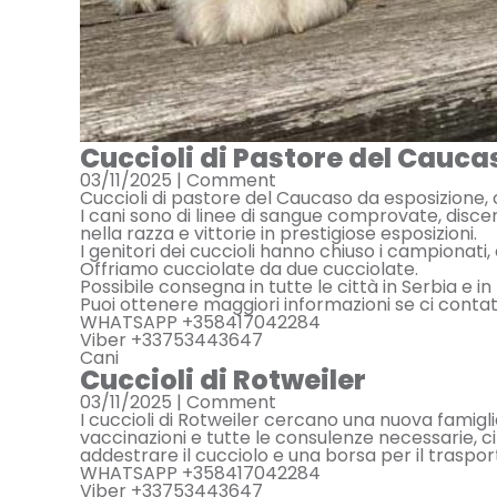
Cuccioli di Pastore del Cauca
03/11/2025 |
Comment
Cuccioli di pastore del Caucaso da esposizione,
I cani sono di linee di sangue comprovate, discend
nella razza e vittorie in prestigiose esposizioni.
I genitori dei cuccioli hanno chiuso i campionati, 
Offriamo cucciolate da due cucciolate.
Possibile consegna in tutte le città in Serbia e in
Puoi ottenere maggiori informazioni se ci contat
WHATSAPP +358417042284
Viber +33753443647
Cani
Cuccioli di Rotweiler
03/11/2025 |
Comment
I cuccioli di Rotweiler cercano una nuova famig
vaccinazioni e tutte le consulenze necessarie, c
addestrare il cucciolo e una borsa per il traspo
WHATSAPP +358417042284
Viber +33753443647