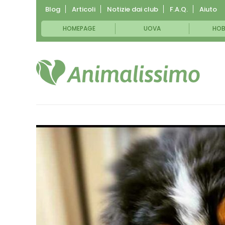
Blog
Articoli
Notizie dai club
F.A.Q.
Aiuto
HOMEPAGE
UOVA
HOB