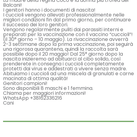
La madre della regina Coco è la donna più trofea dei
Balcani!
I genitori hanno i documenti di nascita!
I cuccioli vengono allevati professionalmente nelle
migliori condizioni fin dal primo giorno, per continuare
il successo dei loro genitori.
Vengono regolarmente puliti dai parassiti interni e
preparati per la vaccinazione con il vaccino “cuccioli”!
(il 30° giorno – 10 maggio). La rivaccinazione avverrà
2-3 settimane dopo la prima vaccinazione, poi seguirà
una rigorosa quarantena, quindi la raccolta sarà
possibile dopo il 20 maggio! Dal 25° giorno dopo la
nascita inizieremo ad abituarci al cibo solido, così
prenderete in consegna i cuccioli completamente
protetti dai virus e addestrati a vivere senza madre.
Abituiamo i cuccioli ad una miscela di granulati e carne
macinata di ottima qualità!
Genitori campioni!
Sono disponibili 8 maschi e 1 femmina.
Chiama per maggiori informazioni!
WhatsApp +38162336216
Cani