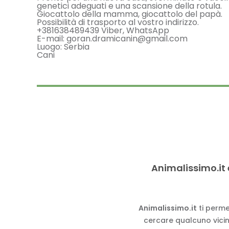
genetici adeguati e una scansione della rotula.
Giocattolo della mamma, giocattolo del papà.
Possibilità di trasporto al vostro indirizzo.
+381638489439 Viber, WhatsApp
E-mail: goran.dramicanin@gmail.com
Luogo: Serbia
Cani
Animalissimo.it 
Animalissimo.it
ti perme
cercare qualcuno vicino