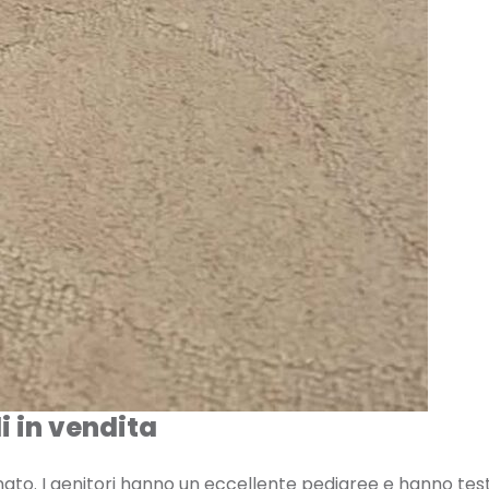
i in vendita
ato. I genitori hanno un eccellente pedigree e hanno tes