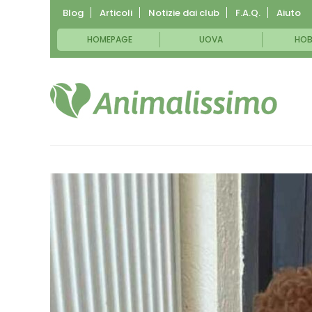
Blog
Articoli
Notizie dai club
F.A.Q.
Aiuto
HOMEPAGE
UOVA
HOB