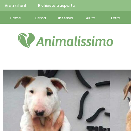
Area clienti
Richieste trasporto
Home
Cerca
Inserisci
Aiuto
Entra