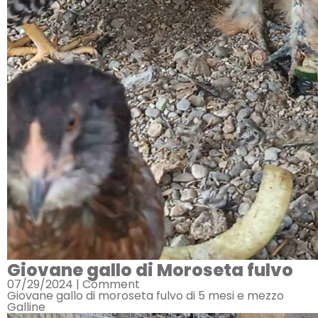
Giovane gallo di Moroseta fulvo
07/29/2024 |
Comment
Giovane gallo di moroseta fulvo di 5 mesi e mezzo
Galline