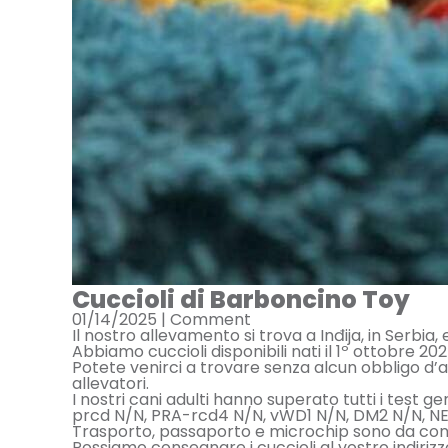
Cuccioli di Barboncino Toy
01/14/2025 |
Comment
Il nostro allevamento si trova a Inđija, in Serbia,
Abbiamo cuccioli disponibili nati il 1º ottobre 2
Potete venirci a trovare senza alcun obbligo d’ac
allevatori.
I nostri cani adulti hanno superato tutti i test gen
prcd N/N, PRA-rcd4 N/N, vWD1 N/N, DM2 N/N, NEW
Trasporto, passaporto e microchip sono da co
Possiamo consegnare i cuccioli al vostro indirizz