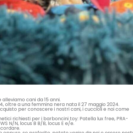
 e alleviamo cani da 15 anni.
024, oltre a una femmina nera nata il 27 maggio 2024.
quisto per conoscere i nostri cani, i cuccioli e noi come
etici richiesti per i barboncini toy: Patella lux free, PRA-
S N/N, locus B B/B, locus E e/e.
ncordare.
o oppure, se preferite, potete venire da noi e essere nostr