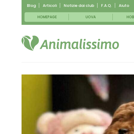
Blog
Articoli
Notizie dai club
F.A.Q.
Aiuto
HOMEPAGE
UOVA
HOB