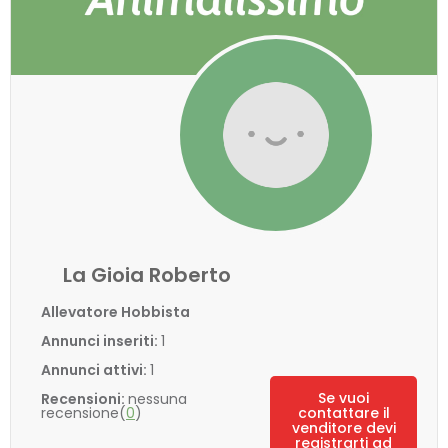
La Gioia Roberto
Allevatore Hobbista
Annunci inseriti:
1
Annunci attivi:
1
Se vuoi
Recensioni:
nessuna
recensione(
0
)
contattare il
venditore devi
registrarti ad