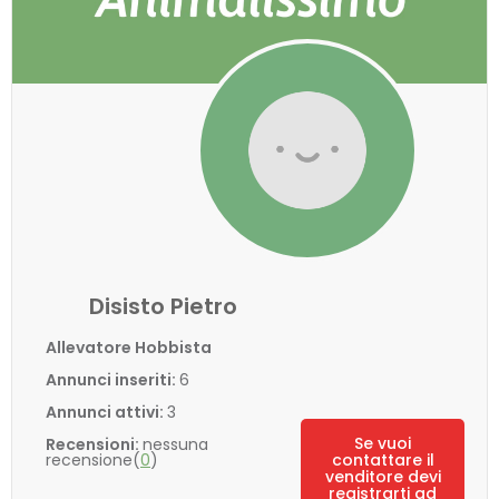
Disisto Pietro
Allevatore Hobbista
Annunci inseriti:
6
Annunci attivi:
3
Se vuoi
Recensioni:
nessuna
recensione(
0
)
contattare il
venditore devi
registrarti ad