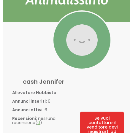
cash Jennifer
Allevatore Hobbista
Annunci inseriti:
6
Annunci attivi:
6
Se vuoi
Recensioni:
nessuna
recensione(
0
)
contattare il
venditore devi
registrarti ad