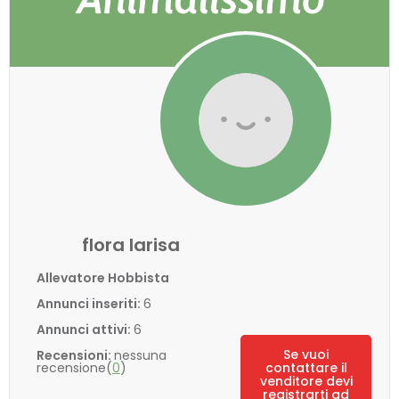
flora larisa
Allevatore Hobbista
Annunci inseriti:
6
Annunci attivi:
6
Se vuoi
Recensioni:
nessuna
recensione(
0
)
contattare il
venditore devi
registrarti ad