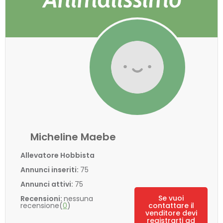
Micheline Maebe
Allevatore Hobbista
Annunci inseriti:
75
Annunci attivi:
75
Se vuoi
Recensioni:
nessuna
recensione(
0
)
contattare il
venditore devi
registrarti ad