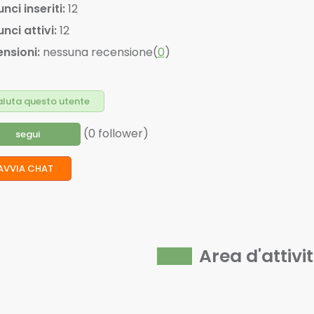
nci inseriti:
12
nci attivi:
12
nsioni:
nessuna recensione(
0
)
luta questo utente
(0 follower)
segui
AVVIA CHAT
Area d'attivi