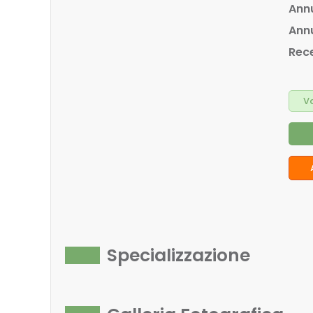
Annu
Annu
Rece
Va
Specializzazione