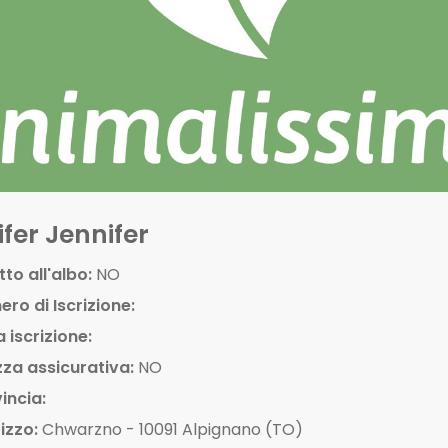
fer Jennifer
tto all'albo:
NO
ro di Iscrizione:
 iscrizione:
zza assicurativa:
NO
incia:
rizzo:
Chwarzno - 10091 Alpignano (TO)