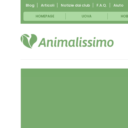
Blog
Articoli
Notizie dai club
F.A.Q.
Aiuto
HOMEPAGE
UOVA
HOB