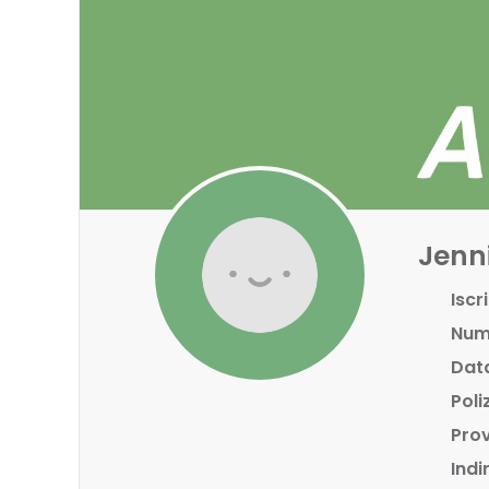
Jenni
Iscri
Nume
Data
Poli
Prov
Indi