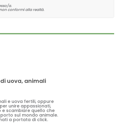
esso/a.
non conformi alla realtà.
 di uova, animali
li e uova fertili, oppure
 per unire appassionati,
to e scambiare quello che
pporto sul mondo animale.
ati a portata di click.