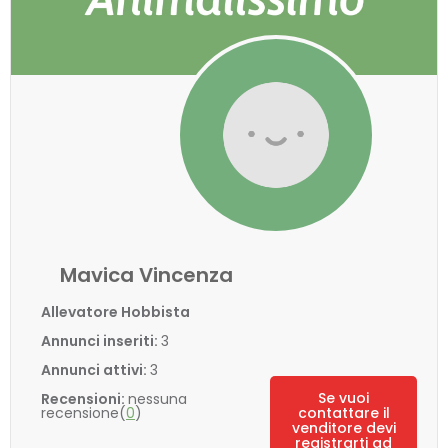
Mavica Vincenza
Allevatore Hobbista
Annunci inseriti:
3
Annunci attivi:
3
Se vuoi
Recensioni:
nessuna
recensione(
0
)
contattare il
venditore devi
registrarti ad