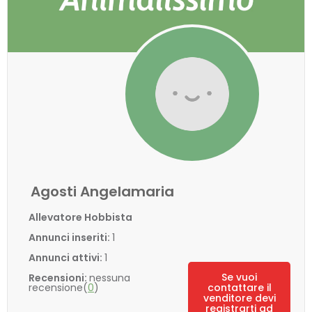
Agosti Angelamaria
Allevatore Hobbista
Annunci inseriti:
1
Annunci attivi:
1
Se vuoi
Recensioni:
nessuna
recensione(
0
)
contattare il
venditore devi
registrarti ad