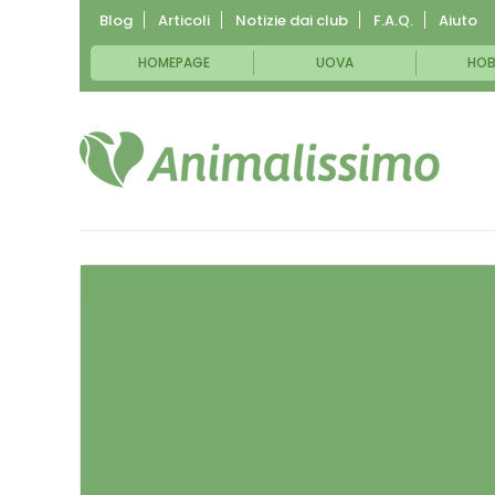
Blog
Articoli
Notizie dai club
F.A.Q.
Aiuto
HOMEPAGE
UOVA
HOB