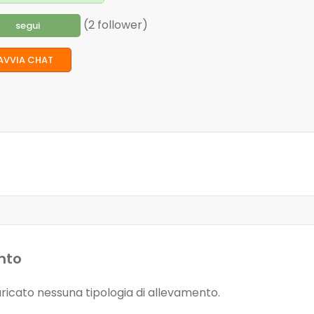
(2 follower)
segui
AVVIA CHAT
nto
ricato nessuna tipologia di allevamento.