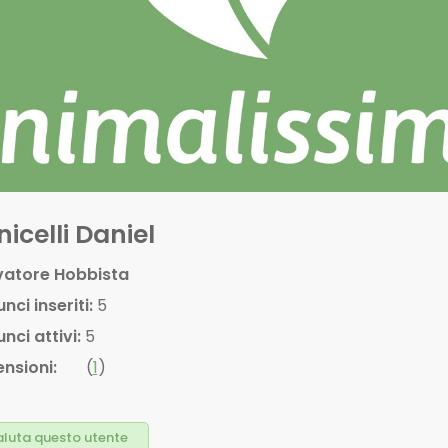
icelli Daniel
vatore Hobbista
nci inseriti:
5
nci attivi:
5
nsioni:
(
1
)
luta questo utente