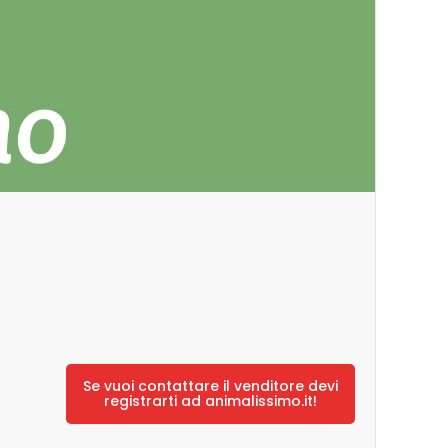
Se vuoi contattare il venditore devi
registrarti ad animalissimo.it!