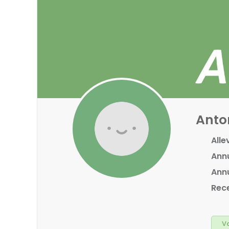
Anton
Alle
Annu
Annu
Rece
Va