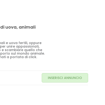
 di uova, animali
li e uova fertili, oppure
 per unire appassionati,
to e scambiare quello che
pporto sul mondo animale.
ati a portata di click.
INSERISCI ANNUNCIO