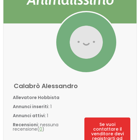
Calabrò Alessandro
Allevatore Hobbista
Annunci inseriti:
1
Annunci attivi:
1
Se vuoi
Recensioni:
nessuna
recensione(
0
)
contattare il
venditore devi
registrarti ad