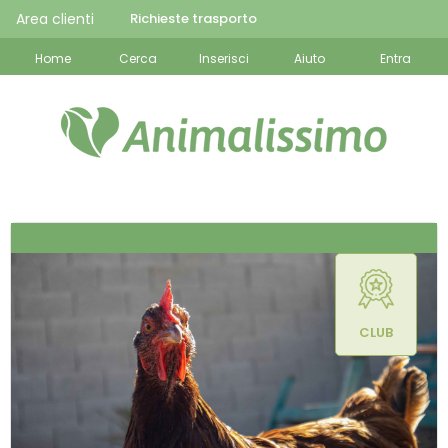
Area clienti
Richieste trasporto
Home
Cerca
Inserisci
Aiuto
Entra
CLUB