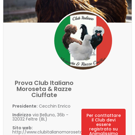
Prova Club Italiano
Moroseta & Razze
Ciuffate
Presidente:
Cecchin Enrico
Indirizzo
via Belluno, 36b -
Per conttattare
32032 Feltre (BL)
il Club devi
essere
Sito web:
registrato su
http://www.clubitalianomoroseta.it/
Animalissimo