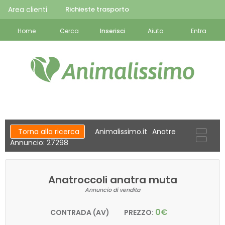
Area clienti
Richieste trasporto
Home
Cerca
Inserisci
Aiuto
Entra
Torna alla ricerca
Animalissimo.it
Anatre
Annuncio: 27298
Anatroccoli anatra muta
Annuncio di vendita
0€
CONTRADA (AV)
PREZZO: