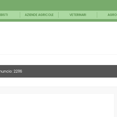
BISTI
AZIENDE AGRICOLE
VETERINARI
AGRO
nuncio: 22116