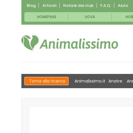
Blog
Articoli
Notizie dai club
F.A.Q.
Aiuto
HOMEPAGE
UOVA
HOB
Torna alla ricerca
Animalissimo.it
Anatre
An