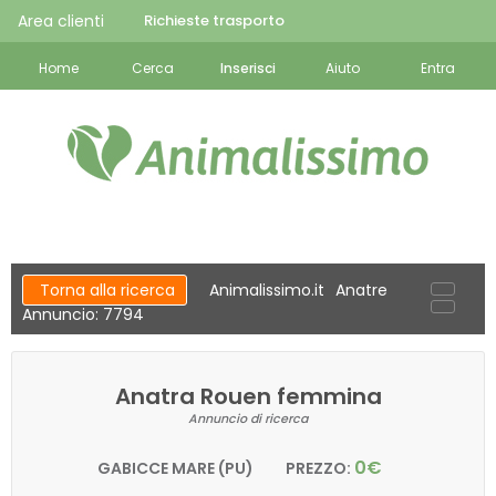
Area clienti
Richieste trasporto
Home
Cerca
Inserisci
Aiuto
Entra
Torna alla ricerca
Animalissimo.it
Anatre
Annuncio: 7794
Anatra Rouen femmina
Annuncio di ricerca
0€
GABICCE MARE (PU)
PREZZO: