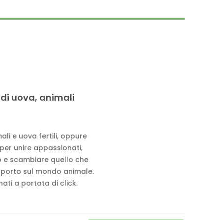
 di uova, animali
li e uova fertili, oppure
 per unire appassionati,
to e scambiare quello che
pporto sul mondo animale.
ati a portata di click.