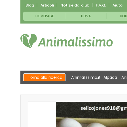
Blog
Articoli
Notizie dai club
F.A.Q.
Aiuto
HOMEPAGE
UOVA
HOB
Torna alla ricerca
Animalissimo.it
Alpaca
An